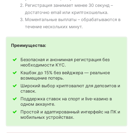
Регистрация занимает менее 30 секунд –
достаточно email или криптокошелька.
Моментальные выплаты – обрабатываются в
течение нескольких минут.
Преимущества:
Безопасная и анонимная регистрация без
необходимости KYC.
Кэшбэк до 15% без вейджера — реальное
возмещение потерь.
Широкий выбор криптовалют для депозитов и
ставок.
Поддержка ставок на спорт и live-казино в
одном аккаунте.
Простой и адаптированный интерфейс на ПК и
мобильных устройствах.