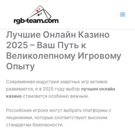
Skip
to
content
Лучшие Онлайн Казино
2025 – Ваш Путь к
Великолепному Игровому
Опыту
Современная индустрия азартных игр активно
развивается, и в 2025 году выбор
лучших онлайн
казино
становится особенно важным.
Российские игроки могут выбрать платформы с
лицензиями, которые соответствуют высоким
стандартам безопасности.