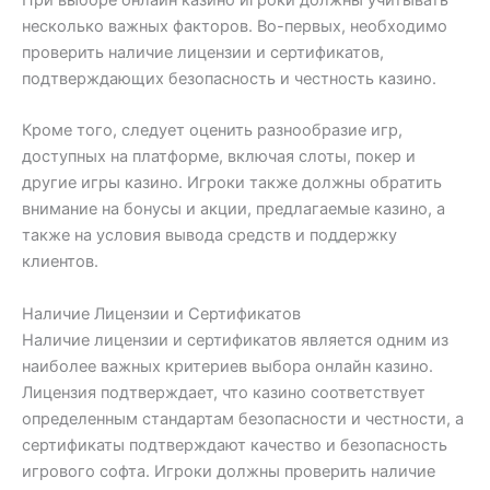
несколько важных факторов. Во-первых, необходимо
проверить наличие лицензии и сертификатов,
подтверждающих безопасность и честность казино.
Кроме того, следует оценить разнообразие игр,
доступных на платформе, включая слоты, покер и
другие игры казино. Игроки также должны обратить
внимание на бонусы и акции, предлагаемые казино, а
также на условия вывода средств и поддержку
клиентов.
Наличие Лицензии и Сертификатов
Наличие лицензии и сертификатов является одним из
наиболее важных критериев выбора онлайн казино.
Лицензия подтверждает, что казино соответствует
определенным стандартам безопасности и честности, а
сертификаты подтверждают качество и безопасность
игрового софта. Игроки должны проверить наличие