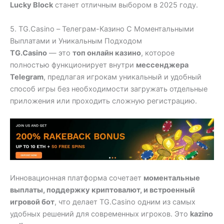
Lucky Block
станет отличным выбором в 2025 году.
5. TG.Casino – Телеграм-Казино С Моментальными
Выплатами и Уникальным Подходом
TG.Casino
— это
топ онлайн казино
, которое
полностью функционирует внутри
мессенджера
Telegram
, предлагая игрокам уникальный и удобный
способ игры без необходимости загружать отдельные
приложения или проходить сложную регистрацию.
Инновационная платформа сочетает
моментальные
выплаты, поддержку криптовалют, и встроенный
игровой бот
, что делает TG.Casino одним из самых
удобных решений для современных игроков. Это
kazino