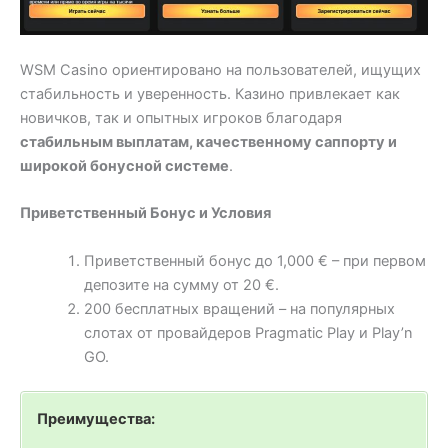
WSM Casino ориентировано на пользователей, ищущих
стабильность и уверенность. Казино привлекает как
новичков, так и опытных игроков благодаря
стабильным выплатам, качественному саппорту и
широкой бонусной системе
.
Приветственный Бонус и Условия
Приветственный бонус до 1,000 € – при первом
депозите на сумму от 20 €.
200 бесплатных вращений – на популярных
слотах от провайдеров Pragmatic Play и Play’n
GO.
Преимущества: