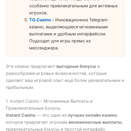
особенно привлекательным для активных
игроков.
TG.Casino
– Инновационное Telegram-
казино, выделяющееся мгновенными
выплатами и удобным интерфейсом.
Подходит для игры прямо из
мессенджера.
Эти казино предлагают
выгодные бонусы
и
разнообразие игровых возможностей, которые
сделают ваш игровой опыт еще более увлекательным и
прибыльным.
1. Instant Casino – Мгновенные Выплаты и
Привлекательные Бонусы
Instant Casino
— это одно из
лучших онлайн казино
,
которое предлагает игрокам
молниеносные выплаты
,
привлекательные бонусы и простой интерфейс.