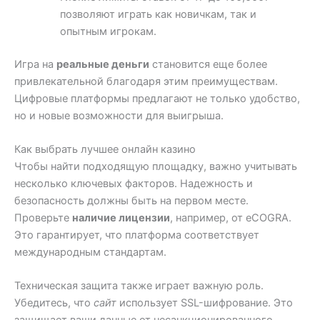
позволяют играть как новичкам, так и
опытным игрокам.
Игра на
реальные деньги
становится еще более
привлекательной благодаря этим преимуществам.
Цифровые платформы предлагают не только удобство,
но и новые возможности для выигрыша.
Как выбрать лучшее онлайн казино
Чтобы найти подходящую площадку, важно учитывать
несколько ключевых факторов. Надежность и
безопасность должны быть на первом месте.
Проверьте
наличие лицензии
, например, от eCOGRA.
Это гарантирует, что платформа соответствует
международным стандартам.
Техническая защита также играет важную роль.
Убедитесь, что
сайт
использует SSL-шифрование. Это