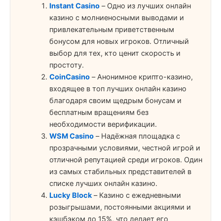
Instant Casino
– Одно из лучших онлайн
казино с молниеносными выводами и
привлекательным приветственным
бонусом для новых игроков. Отличный
выбор для тех, кто ценит скорость и
простоту.
CoinCasino
– Анонимное крипто-казино,
входящее в топ лучших онлайн казино
благодаря своим щедрым бонусам и
бесплатным вращениям без
необходимости верификации.
WSM Casino
– Надёжная площадка с
прозрачными условиями, честной игрой и
отличной репутацией среди игроков. Один
из самых стабильных представителей в
списке лучших онлайн казино.
Lucky Block
– Казино с ежедневными
розыгрышами, постоянными акциями и
кэшбэком до 15%, что делает его