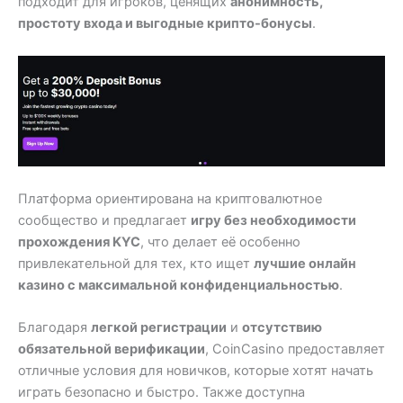
подходит для игроков, ценящих
анонимность,
простоту входа и выгодные крипто-бонусы
.
Платформа ориентирована на криптовалютное
сообщество и предлагает
игру без необходимости
прохождения KYC
, что делает её особенно
привлекательной для тех, кто ищет
лучшие онлайн
казино с максимальной конфиденциальностью
.
Благодаря
легкой регистрации
и
отсутствию
обязательной верификации
, CoinCasino предоставляет
отличные условия для новичков, которые хотят начать
играть безопасно и быстро. Также доступна