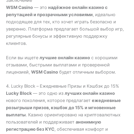
Заключение
WSM Casino
— это
надёжное онлайн казино с
репутацией и прозрачными условиями
, идеально
подходящее для тех, кто хочет играть безопасно и
уверенно. Платформа предлагает большой выбор игр,
регулярные бонусы и эффективную поддержку
клиентов.
Если вы ищете
лучшие онлайн казино
с хорошими
отзывами, быстрыми выплатами и проверенной
лицензией,
WSM Casino
будет отличным выбором.
4. Lucky Block – Ежедневные Призы и Кэшбэк до 15%
Lucky Block
— это одно из
лучших онлайн казино
нового поколения, которое предлагает
ежедневные
розыгрыши призов, кэшбэк до 15% и мгновенные
выплаты
. Казино ориентировано на криптовалютных
пользователей и поддерживает
анонимную
регистрацию без KYC
, обеспечивая комфорт и