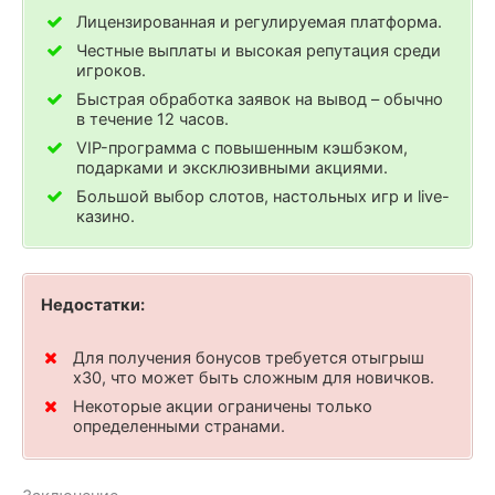
Лицензированная и регулируемая платформа.
Честные выплаты и высокая репутация среди
игроков.
Быстрая обработка заявок на вывод – обычно
в течение 12 часов.
VIP-программа с повышенным кэшбэком,
подарками и эксклюзивными акциями.
Большой выбор слотов, настольных игр и live-
казино.
Недостатки:
Для получения бонусов требуется отыгрыш
x30, что может быть сложным для новичков.
Некоторые акции ограничены только
определенными странами.