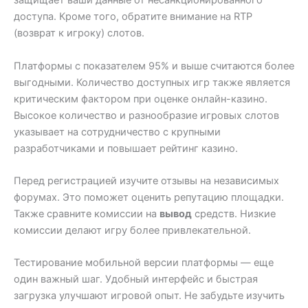
защищает ваши данные от несанкционированного
доступа. Кроме того, обратите внимание на RTP
(возврат к игроку) слотов.
Платформы с показателем 95% и выше считаются более
выгодными. Количество доступных игр также является
критическим фактором при оценке онлайн-казино.
Высокое количество и разнообразие игровых слотов
указывает на сотрудничество с крупными
разработчиками и повышает рейтинг казино.
Перед регистрацией изучите отзывы на независимых
форумах. Это поможет оценить репутацию площадки.
Также сравните комиссии на
вывод
средств. Низкие
комиссии делают игру более привлекательной.
Тестирование мобильной версии платформы — еще
один важный шаг. Удобный интерфейс и быстрая
загрузка улучшают игровой опыт. Не забудьте изучить